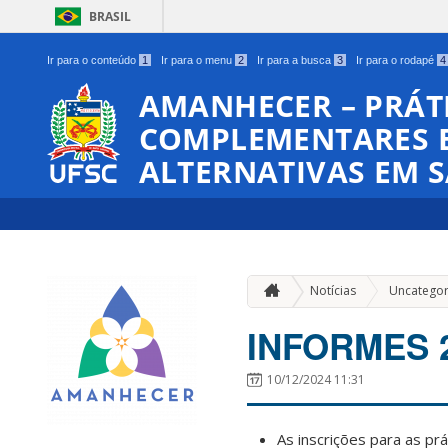
BRASIL
Ir para o conteúdo
1
Ir para o menu
2
Ir para a busca
3
Ir para o rodapé
4
AMANHECER – PRÁTI
COMPLEMENTARES E
ALTERNATIVAS EM 
Notícias
Uncategor
INFORMES 
10/12/2024 11:31
As inscrições para as prá